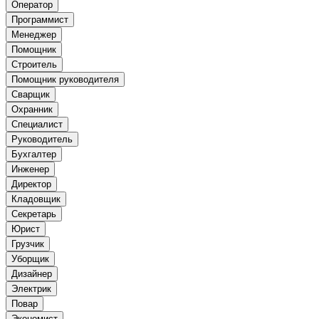
Оператор
Программист
Менеджер
Помощник
Строитель
Помощник руководителя
Сварщик
Охранник
Специалист
Руководитель
Бухгалтер
Инженер
Директор
Кладовщик
Секретарь
Юрист
Грузчик
Уборщик
Дизайнер
Электрик
Повар
Экономист