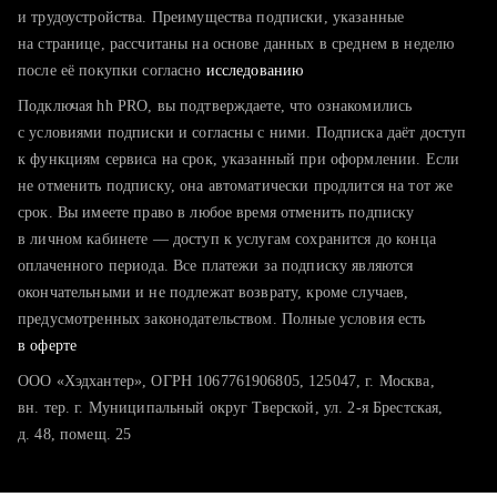
тратите много времени на поиск и вручную поднимаете
и трудоустройства. Преимущества подписки, указанные
резюме
на странице, рассчитаны на основе данных в среднем в неделю
после её покупки согласно
хотите сравнить себя с конкурентами и оценить шансы
исследованию
Подключая hh PRO, вы подтверждаете, что ознакомились
с условиями подписки и согласны с ними. Подписка даёт доступ
к функциям сервиса на срок, указанный при оформлении. Если
не отменить подписку, она автоматически продлится на тот же
срок. Вы имеете право в любое время отменить подписку
в личном кабинете — доступ к услугам сохранится до конца
оплаченного периода. Все платежи за подписку являются
окончательными и не подлежат возврату, кроме случаев,
предусмотренных законодательством. Полные условия есть
в оферте
ООО «Хэдхантер», ОГРН 1067761906805, 125047, г. Москва,
вн. тер. г. Муниципальный округ Тверской, ул. 2-я Брестская,
д. 48, помещ. 25