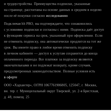
тратите много времени на поиск и вручную поднимаете
и трудоустройства. Преимущества подписки, указанные
резюме
на странице, рассчитаны на основе данных в среднем в неделю
после её покупки согласно
хотите сравнить себя с конкурентами и оценить шансы
исследованию
Подключая hh PRO, вы подтверждаете, что ознакомились
с условиями подписки и согласны с ними. Подписка даёт доступ
к функциям сервиса на срок, указанный при оформлении. Если
не отменить подписку, она автоматически продлится на тот же
срок. Вы имеете право в любое время отменить подписку
в личном кабинете — доступ к услугам сохранится до конца
оплаченного периода. Все платежи за подписку являются
окончательными и не подлежат возврату, кроме случаев,
предусмотренных законодательством. Полные условия есть
в оферте
ООО «Хэдхантер», ОГРН 1067761906805, 125047, г. Москва,
вн. тер. г. Муниципальный округ Тверской, ул. 2-я Брестская,
д. 48, помещ. 25