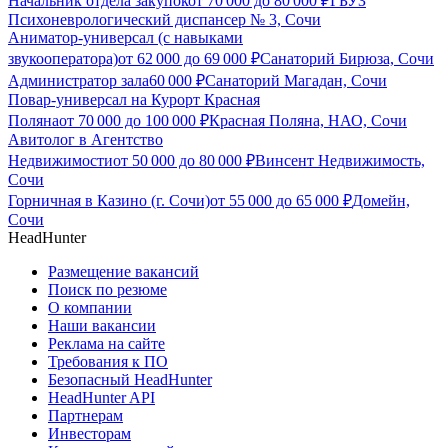
Начальник отдела закупок
от
70 000
до
80 000
₽
ГБУЗ
Психоневрологический диспансер № 3, Сочи
Аниматор‑универсал (с навыками
звукооператора)
от
62 000
до
69 000
₽
Санаторий Бирюза, Сочи
Администратор зала
60 000
₽
Санаторий Магадан, Сочи
Повар-универсал на Курорт Красная
Поляна
от
70 000
до
100 000
₽
Красная Поляна, НАО, Сочи
Авитолог в Агентство
Недвижимости
от
50 000
до
80 000
₽
Винсент Недвижимость,
Сочи
Горничная в Казино (г. Сочи)
от
55 000
до
65 000
₽
Домейн,
Сочи
HeadHunter
Размещение вакансий
Поиск по резюме
О компании
Наши вакансии
Реклама на сайте
Требования к ПО
Безопасный HeadHunter
HeadHunter API
Партнерам
Инвесторам