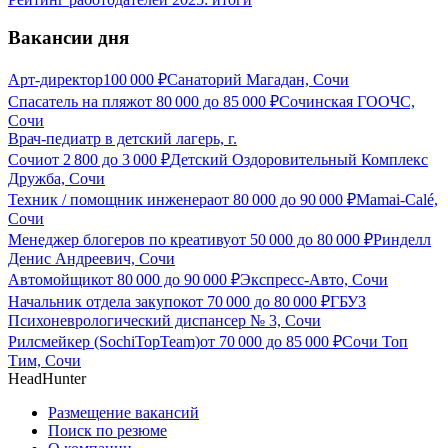
Вакансии дня
Арт-директор
100 000
₽
Санаторий Магадан, Сочи
Спасатель на пляж
от
80 000
до
85 000
₽
Сочинская ГООЧС,
Сочи
Врач-педиатр в детский лагерь, г.
Сочи
от
2 800
до
3 000
₽
Детский Оздоровительный Комплекс
Дружба, Сочи
Техник / помощник инженера
от
80 000
до
90 000
₽
Mamai-Calé,
Сочи
Менеджер блогеров по креативу
от
50 000
до
80 000
₽
Ринделл
Денис Андреевич, Сочи
Автомойщик
от
80 000
до
90 000
₽
Экспресс-Авто, Сочи
Начальник отдела закупок
от
70 000
до
80 000
₽
ГБУЗ
Психоневрологический диспансер № 3, Сочи
Рилсмейкер (SochiTopTeam)
от
70 000
до
85 000
₽
Сочи Топ
Тим, Сочи
HeadHunter
Размещение вакансий
Поиск по резюме