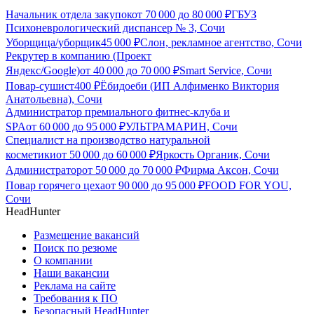
Начальник отдела закупок
от
70 000
до
80 000
₽
ГБУЗ
Психоневрологический диспансер № 3, Сочи
Уборщица/уборщик
45 000
₽
Слон, рекламное агентство, Сочи
Рекрутер в компанию (Проект
Яндекс/Google)
от
40 000
до
70 000
₽
Smart Service, Сочи
Повар-сушист
400
₽
Ёбидоеби (ИП Алфименко Виктория
Анатольевна), Сочи
Администратор премиального фитнес-клуба и
SPA
от
60 000
до
95 000
₽
УЛЬТРАМАРИН, Сочи
Специалист на производство натуральной
косметики
от
50 000
до
60 000
₽
Яркость Органик, Сочи
Администратор
от
50 000
до
70 000
₽
Фирма Аксон, Сочи
Повар горячего цеха
от
90 000
до
95 000
₽
FOOD FOR YOU,
Сочи
HeadHunter
Размещение вакансий
Поиск по резюме
О компании
Наши вакансии
Реклама на сайте
Требования к ПО
Безопасный HeadHunter