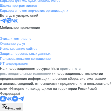
Карьера для молодых специалистов
pr@nsk.hh.ru
Школа программистов
Карьера в некоммерческих организациях
Минск
Боты для уведомлений
пр-т Дзержинского, д. 57,
10 этаж, помещение 45-1
Мобильное приложение
+375 (17)
336-03-02
Этика и комплаенс
pr@rabota.by
Оказание услуг
Использование сайтов
Алматы
Защита персональных данных
Пользовательское соглашение
пр. Абая, д. 151, БЦ Алатау,
ИТ аккредитация
12 этаж, офис 1209
На информационном ресурсе hh.ru
применяются
+7 727 232-13-13
рекомендательные технологии
(информационные технологии
pr@headhunter.com.kz
предоставления информации на основе сбора, систематизации
и анализа сведений, относящихся к предпочтениям пользователей
сети «Интернет», находящихся на территории Российской
Федерации)
Русский