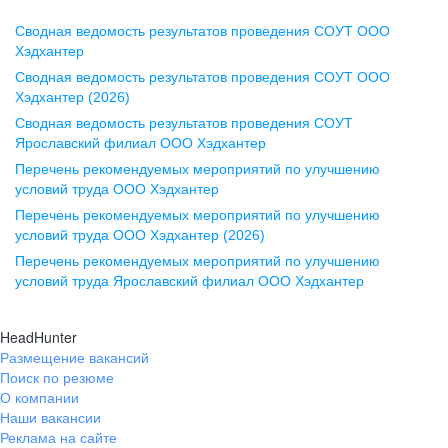
Сводная ведомость результатов проведения СОУТ ООО
Воронеж
Хэдхантер
Сводная ведомость результатов проведения СОУТ ООО
ул. Комиссаржевской, д. 10,
Хэдхантер (2026)
офис 1212
Сводная ведомость результатов проведения СОУТ
+7 473 280-05-05
Ярославский филиал ООО Хэдхантер
pr@vrn.hh.ru
Перечень рекомендуемых мероприятий по улучшению
условий труда ООО Хэдхантер
Казань
Перечень рекомендуемых мероприятий по улучшению
ул. Спартаковская, д. 2А, этаж 3,
условий труда ООО Хэдхантер (2026)
помещение 15
Перечень рекомендуемых мероприятий по улучшению
условий труда Ярославский филиал ООО Хэдхантер
+7 843 212-12-50
pr@kzn.hh.ru
HeadHunter
Размещение вакансий
Екатеринбург
Поиск по резюме
ул. Боевых Дружин, стр. 20,
О компании
5 этаж, офис 505, 521
Наши вакансии
Реклама на сайте
+7 343 226-79-99