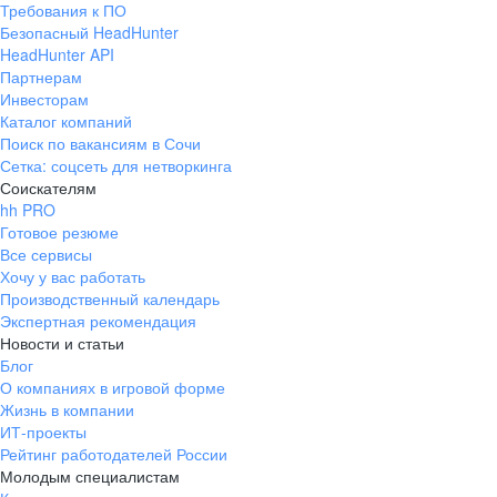
Требования к ПО
pr@ural.hh.ru
Безопасный HeadHunter
HeadHunter API
Краснодар
Партнерам
Инвесторам
ул. Янковского, д. 169, 7 этаж,
Каталог компаний
706 каб.
Поиск по вакансиям в Сочи
+7 861 205-55-57
Сетка: соцсеть для нетворкинга
pr@krd.hh.ru
Соискателям
hh PRO
Готовое резюме
Владивосток
Все сервисы
пер. Ланинский д. 4, офис 3.4
Хочу у вас работать
Производственный календарь
+7 423 202-33-28
Экспертная рекомендация
pr@dv.hh.ru
Новости и статьи
Блог
Новосибирск
О компаниях в игровой форме
Жизнь в компании
ул. Большевистская, д. 35,
ИТ-проекты
помещение 21
Рейтинг работодателей России
+7 383 207-94-64
Молодым специалистам