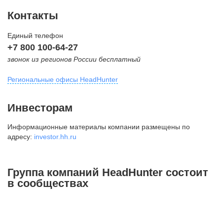
Контакты
Единый телефон
+7 800 100-64-27
звонок из регионов России бесплатный
Региональные офисы HeadHunter
Москва
Инвесторам
внутригородская территория
Информационные материалы компании размещены по
Муниципальный округ Тверской,
адресу:
investor.hh.ru
2-я Брестская ул., д. 48,
помещение 25
+7 495 974-64-27
Группа компаний HeadHunter состоит
+7 495 980-64-27
в сообществах
+7 495 134-92-24
press@hh.ru