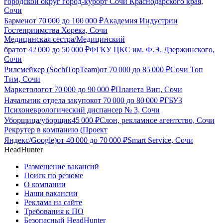
городской округ город-курорт Сочи Краснодарского края,
Сочи
Бармен
от
70 000
до
100 000
₽
Академия Индустрии
Гостеприимства Хорека, Сочи
Медицинская сестра/Медицинский
брат
от
42 000
до
50 000
₽
ФГКУ ЦКС им. Ф.Э. Дзержинского,
Сочи
Рилсмейкер (SochiTopTeam)
от
70 000
до
85 000
₽
Сочи Топ
Тим, Сочи
Маркетолог
от
70 000
до
90 000
₽
Планета Вип, Сочи
Начальник отдела закупок
от
70 000
до
80 000
₽
ГБУЗ
Психоневрологический диспансер № 3, Сочи
Уборщица/уборщик
45 000
₽
Слон, рекламное агентство, Сочи
Рекрутер в компанию (Проект
Яндекс/Google)
от
40 000
до
70 000
₽
Smart Service, Сочи
HeadHunter
Размещение вакансий
Поиск по резюме
О компании
Наши вакансии
Реклама на сайте
Требования к ПО
Безопасный HeadHunter