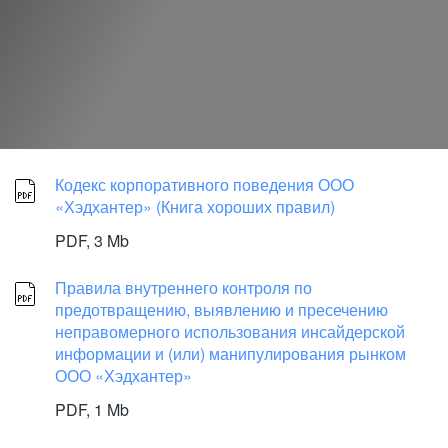
Кодекс корпоративного поведения ООО
«Хэдхантер» (Книга хороших правил)
PDF,
3 Mb
Правила внутреннего контроля по
предотвращению, выявлению и пресечению
неправомерного использования инсайдерской
информации и (или) манипулирования рынком
ООО «Хэдхантер»
PDF,
1 Mb