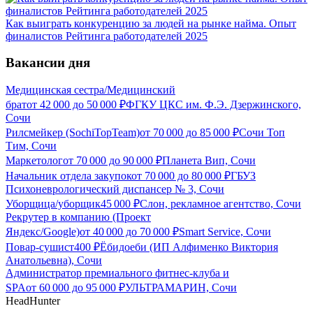
Как выиграть конкуренцию за людей на рынке найма. Опыт
финалистов Рейтинга работодателей 2025
Вакансии дня
Медицинская сестра/Медицинский
брат
от
42 000
до
50 000
₽
ФГКУ ЦКС им. Ф.Э. Дзержинского,
Сочи
Рилсмейкер (SochiTopTeam)
от
70 000
до
85 000
₽
Сочи Топ
Тим, Сочи
Маркетолог
от
70 000
до
90 000
₽
Планета Вип, Сочи
Начальник отдела закупок
от
70 000
до
80 000
₽
ГБУЗ
Психоневрологический диспансер № 3, Сочи
Уборщица/уборщик
45 000
₽
Слон, рекламное агентство, Сочи
Рекрутер в компанию (Проект
Яндекс/Google)
от
40 000
до
70 000
₽
Smart Service, Сочи
Повар-сушист
400
₽
Ёбидоеби (ИП Алфименко Виктория
Анатольевна), Сочи
Администратор премиального фитнес-клуба и
SPA
от
60 000
до
95 000
₽
УЛЬТРАМАРИН, Сочи
HeadHunter