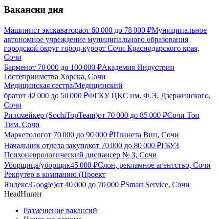
Вакансии дня
Машинист экскаватора
от
60 000
до
78 000
₽
Муниципальное
автономное учреждение муниципального образования
городской округ город-курорт Сочи Краснодарского края,
Сочи
Бармен
от
70 000
до
100 000
₽
Академия Индустрии
Гостеприимства Хорека, Сочи
Медицинская сестра/Медицинский
брат
от
42 000
до
50 000
₽
ФГКУ ЦКС им. Ф.Э. Дзержинского,
Сочи
Рилсмейкер (SochiTopTeam)
от
70 000
до
85 000
₽
Сочи Топ
Тим, Сочи
Маркетолог
от
70 000
до
90 000
₽
Планета Вип, Сочи
Начальник отдела закупок
от
70 000
до
80 000
₽
ГБУЗ
Психоневрологический диспансер № 3, Сочи
Уборщица/уборщик
45 000
₽
Слон, рекламное агентство, Сочи
Рекрутер в компанию (Проект
Яндекс/Google)
от
40 000
до
70 000
₽
Smart Service, Сочи
HeadHunter
Размещение вакансий