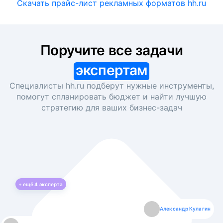
Скачать прайс-лист рекламных форматов hh.ru
Поручите все задачи
экспертам
Специалисты hh.ru подберут нужные инструменты,
помогут спланировать бюджет и найти лучшую
стратегию для ваших
бизнес-задач
+ ещё
4
эксперта
Екатерина Лазаренко
Александр Кулагин
Даниил Макаров
Борис Кашко
Юлия Изоитко