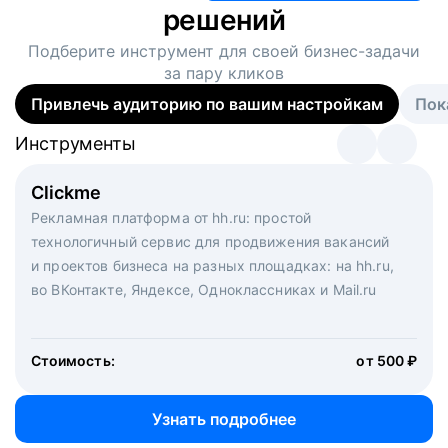
решений
Подберите инструмент для своей
бизнес-задачи
за пару кликов
Привлечь аудиторию по вашим настройкам
Пок
Инструменты
Инструменты
Инструменты
Виртуальный рекрутер
Clickme
Вакансия дня
Массовый подбор под ключ. Решите, сколько
Рекламная платформа от hh.ru: простой
Рекламный формат для вакансий на главной странице
кандидатов и когда вам нужно, и за дело возьмутся
технологичный сервис для продвижения вакансий
hh.ru. Увеличивает количество откликов
маркетологи, рекрутеры и проектные менеджеры
и проектов бизнеса на разных площадках: на hh.ru,
hh.ru с целым набором digital-инструментов
во ВКонтакте, Яндексе, Одноклассниках и Mail.ru
Стоимость:
от 200 000 ₽
Узнать подробнее
Стоимость:
от 500 ₽
Узнать подробнее
Узнать подробнее