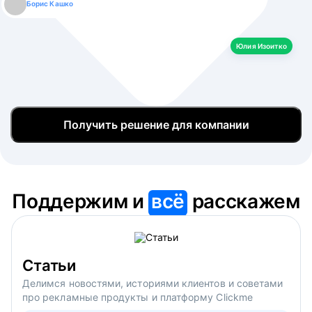
Борис Кашко
Юлия Изоитко
Александр Кулагин
Даниил Макаров
Екатерина Лазаренко
Юлия Изоитко
Получить решение для компании
Поддержим и
всё
расскажем
Статьи
Делимся новостями, историями клиентов и советами
про рекламные продукты и платформу Clickme