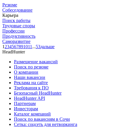
Резюме
Собеседование
Карьера
Поиск работы
Трудовые споры
Профессии
Продуктивность
Саморазвитие
1
2
3
4
5
6
7
8
9
10
11
...
53
дальше
HeadHunter
Размещение вакансий
Поиск по резюме
О компании
Наши вакансии
Реклама на сайте
Требования к ПО
Безопасный HeadHunter
HeadHunter API
Партнерам
Инвесторам
Каталог компаний
Поиск по вакансиям в Сочи
Сетка: соцсеть для нетворкинга