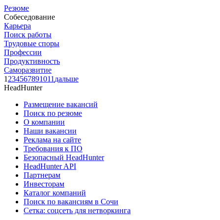
Резюме
Собеседование
Карьера
Поиск работы
Трудовые споры
Профессии
Продуктивность
Саморазвитие
1
2
3
4
5
6
7
8
9
10
11
дальше
HeadHunter
Размещение вакансий
Поиск по резюме
О компании
Наши вакансии
Реклама на сайте
Требования к ПО
Безопасный HeadHunter
HeadHunter API
Партнерам
Инвесторам
Каталог компаний
Поиск по вакансиям в Сочи
Сетка: соцсеть для нетворкинга