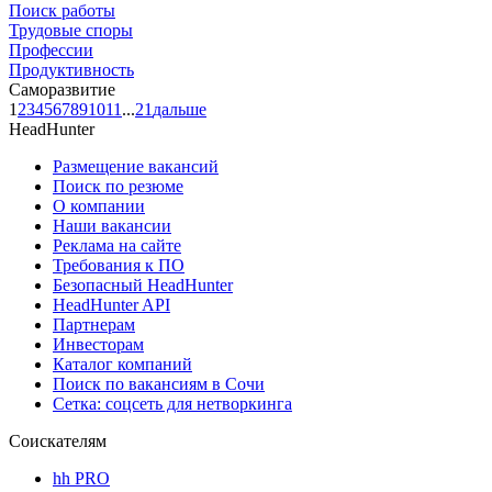
Поиск работы
Трудовые споры
Профессии
Продуктивность
Саморазвитие
1
2
3
4
5
6
7
8
9
10
11
...
21
дальше
HeadHunter
Размещение вакансий
Поиск по резюме
О компании
Наши вакансии
Реклама на сайте
Требования к ПО
Безопасный HeadHunter
HeadHunter API
Партнерам
Инвесторам
Каталог компаний
Поиск по вакансиям в Сочи
Сетка: соцсеть для нетворкинга
Соискателям
hh PRO