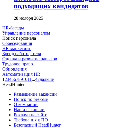
подходящих кандидатов
28 ноября 2025
HR-беседы
Управление персоналом
Поиск персонала
Собеседования
HR-маркетинг
Бренд работодателя
Оценка и развитие навыков
Трудовое право
Обновления
Автоматизация HR
1
2
3
4
5
6
7
8
9
10
11
...
47
дальше
HeadHunter
Размещение вакансий
Поиск по резюме
О компании
Наши вакансии
Реклама на сайте
Требования к ПО
Безопасный HeadHunter