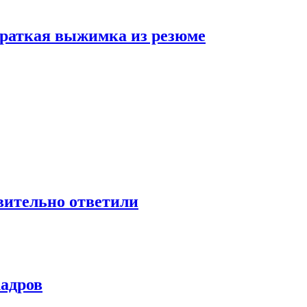
 краткая выжимка из резюме
твительно ответили
кадров