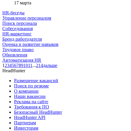
17 марта
HR-беседы
Управление персоналом
Поиск персонала
Собеседования
HR-маркетинг
Бренд работодателя
Оценка и развитие навыков
Трудовое право
Обновления
Автоматизация HR
1
2
3
4
5
6
7
8
9
10
11
...
214
дальше
HeadHunter
Размещение вакансий
Поиск по резюме
О компании
Наши вакансии
Реклама на сайте
Требования к ПО
Безопасный HeadHunter
HeadHunter API
Партнерам
Инвесторам