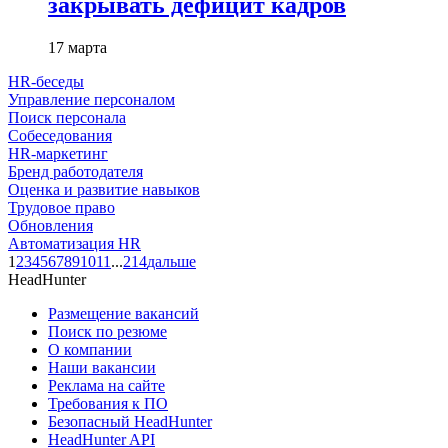
закрывать дефицит кадров
17 марта
HR-беседы
Управление персоналом
Поиск персонала
Собеседования
HR-маркетинг
Бренд работодателя
Оценка и развитие навыков
Трудовое право
Обновления
Автоматизация HR
1
2
3
4
5
6
7
8
9
10
11
...
214
дальше
HeadHunter
Размещение вакансий
Поиск по резюме
О компании
Наши вакансии
Реклама на сайте
Требования к ПО
Безопасный HeadHunter
HeadHunter API