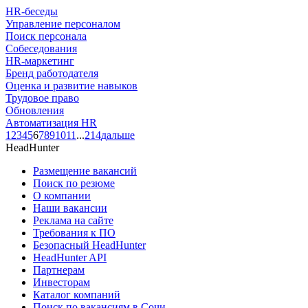
HR-беседы
Управление персоналом
Поиск персонала
Собеседования
HR-маркетинг
Бренд работодателя
Оценка и развитие навыков
Трудовое право
Обновления
Автоматизация HR
1
2
3
4
5
6
7
8
9
10
11
...
214
дальше
HeadHunter
Размещение вакансий
Поиск по резюме
О компании
Наши вакансии
Реклама на сайте
Требования к ПО
Безопасный HeadHunter
HeadHunter API
Партнерам
Инвесторам
Каталог компаний
Поиск по вакансиям в Сочи