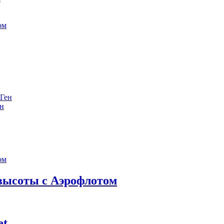
е
ен
 высоты с Аэрофлотом
et