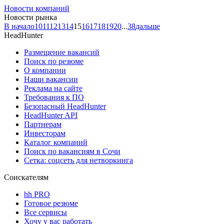
Новости компаний
Новости рынка
В начало
10
11
12
13
14
15
16
17
18
19
20
...
38
дальше
HeadHunter
Размещение вакансий
Поиск по резюме
О компании
Наши вакансии
Реклама на сайте
Требования к ПО
Безопасный HeadHunter
HeadHunter API
Партнерам
Инвесторам
Каталог компаний
Поиск по вакансиям в Сочи
Сетка: соцсеть для нетворкинга
Соискателям
hh PRO
Готовое резюме
Все сервисы
Хочу у вас работать