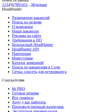
Новости рынка
1
2
3
4
5
6
7
8
9
10
11
...
38
дальше
HeadHunter
Размещение вакансий
Поиск по резюме
О компании
Наши вакансии
Реклама на сайте
Требования к ПО
Безопасный HeadHunter
HeadHunter API
Партнерам
Инвесторам
Каталог компаний
Поиск по вакансиям в Сочи
Сетка: соцсеть для нетворкинга
Соискателям
hh PRO
Готовое резюме
Все сервисы
Хочу у вас работать
Производственный календарь
Экспертная рекомендация