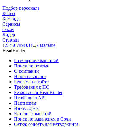
Подбор персонала
Кейсы
Команда
Сервисы
Закон
Лидер
Стартап
1
2
3
4
5
6
7
8
9
10
11
...
23
дальше
HeadHunter
Размещение вакансий
Поиск по резюме
О компании
Наши вакансии
Реклама на сайте
Требования к ПО
Безопасный HeadHunter
HeadHunter API
Партнерам
Инвесторам
Каталог компаний
Поиск по вакансиям в Сочи
Сетка: соцсеть для нетворкинга