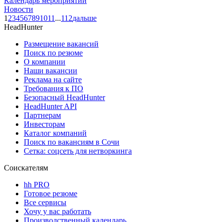
Календарь мероприятий
Новости
1
2
3
4
5
6
7
8
9
10
11
...
112
дальше
HeadHunter
Размещение вакансий
Поиск по резюме
О компании
Наши вакансии
Реклама на сайте
Требования к ПО
Безопасный HeadHunter
HeadHunter API
Партнерам
Инвесторам
Каталог компаний
Поиск по вакансиям в Сочи
Сетка: соцсеть для нетворкинга
Соискателям
hh PRO
Готовое резюме
Все сервисы
Хочу у вас работать
Производственный календарь