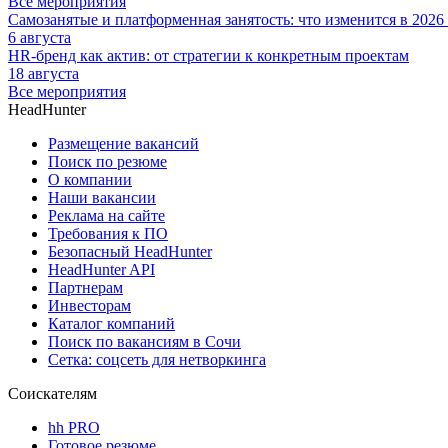
Все мероприятия
Самозанятые и платформенная занятость: что изменится в 2026
6 августа
HR-бренд как актив: от стратегии к конкретным проектам
18 августа
Все мероприятия
HeadHunter
Размещение вакансий
Поиск по резюме
О компании
Наши вакансии
Реклама на сайте
Требования к ПО
Безопасный HeadHunter
HeadHunter API
Партнерам
Инвесторам
Каталог компаний
Поиск по вакансиям в Сочи
Сетка: соцсеть для нетворкинга
Соискателям
hh PRO
Готовое резюме