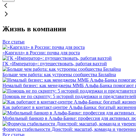
Жизнь в компании
Все статьи
«Каргилл» в России: почва для роста
ГК «Император»: путешествовать, работая вахтой
Больше чем работа: как устроены сообщества Билайна
Немалый бизнес: как менеджеры ММБ Альфа-Банка помогают 
Помощь не по скрипту: 5 историй поддержки и представителей
Как работают в контакт-центре Альфа-Банка: богатый жизненн
Мобильный банкир в Альфа-Банке: профессия для активных л
Формула стабильности Донстрой: масштаб, команда и уверенно
Все статьи