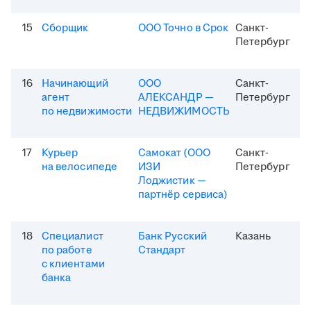
15
Сборщик
ООО Точно в Срок
Санкт-
Петербург
16
Начинающий
ООО
Санкт-
агент
АЛЕКСАНДР —
Петербург
по недвижимости
НЕДВИЖИМОСТЬ
17
Курьер
Самокат (ООО
Санкт-
на велосипеде
ИЗИ
Петербург
Лоджистик —
партнёр сервиса)
18
Специалист
Банк Русский
Казань
по работе
Стандарт
с клиентами
банка