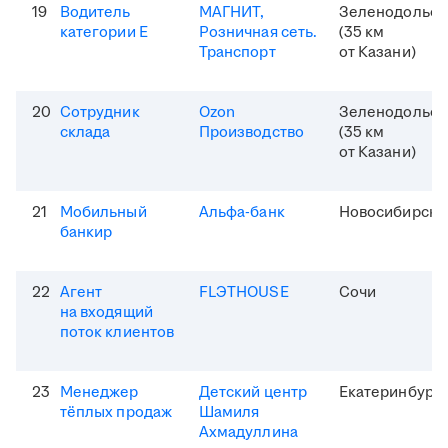
19
Водитель
МАГНИТ,
Зеленодольск
категории Е
Розничная сеть.
(35 км
Транспорт
от Казани)
20
Сотрудник
Ozon
Зеленодольск
склада
Производство
(35 км
от Казани)
21
Мобильный
Альфа-банк
Новосибирск
банкир
22
Агент
FLЭTHOUSE
Сочи
на входящий
поток клиентов
23
Менеджер
Детский центр
Екатеринбург
тёплых продаж
Шамиля
Ахмадуллина