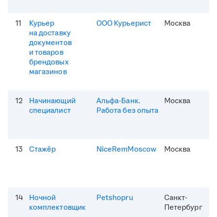
11
Курьер
ООО Курьерист
Москва
на доставку
документов
и товаров
брендовых
магазинов
12
Начинающий
Альфа-Банк.
Москва
специалист
Работа без опыта
13
Стажёр
NiceRemMoscow
Москва
14
Ночной
Petshopru
Санкт-
комплектовщик
Петербург