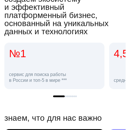
и эффективный
платформенный бизнес,
основанный на уникальных
данных и технологиях
4,5
2
сотр
средняя оценка hh.ru как работодателя **
в hh
знаем, что для нас важно