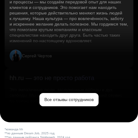
и процессы — мы создаём передовой опыт для наших
клиентов и сотрудников. Это помогает нам находить
решения, которые действительно меняют жизнь людей
к лучшему. Наша культура — про вовлечённость, заботу
и искреннее желание делать полезное. Мы гордимся тем,
что помогаем крутым компаниям и классным
специалистам находить друг друга. Быть частью таких
изменений по‑настоящему вдохновляет.
Сергей Чертов
hh.ru — это не просто работа
Это эмпатичные люди, заслуженные победы и дух
свободы. Мы помогаем миру и создаём лучший сервис
Все отзывы сотрудников
по поиску работы в стране.
Ольга Емельянова
*команда hh
**по данным Dream Job, 2025 год
***по данным рейтинга Similarweb, 2024 год