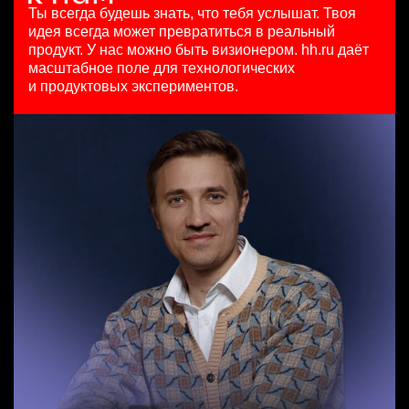
HeadHunter::Коммерческий департамент
125000 - 175000 ₽
29 июл. 2026
Ты всегда будешь знать, что тебя услышат.
Твоя
21 июл. 2026
Ярославль
450000 ₽
идея всегда может превратиться в реальный
SMM-менеджер
з/п не указана
Москва
продукт.
У нас можно быть визионером. hh.ru даёт
HeadHunter::Департамент маркетинга
Санкт-Петербург
масштабное поле для технологических
Менеджер по привлечению клиентов (B2B)
15 июл. 2026
и продуктовых экспериментов.
HeadHunter::Телефонные продажи
з/п не указана
Key Account Manager (EdTech)
вчера
Ташкент
HeadHunter::Коммерческий департамент
100000 - 137000 ₽
7 авг. 2026
Ярославль
150000 ₽
Санкт-Петербург