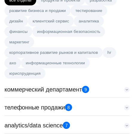
все отделы
продукты и проекты
разработка
развитие бизнеса и продажи
тестирование
дизайн
клиентский сервис
аналитика
финансы
информационная безопасность
маркетинг
корпоративное развитие рынков и капиталов
hr
axo
информационные технологии
юриспруденция
коммерческий департамент
9
Менеджер по работе с ключевыми клиентами (КАМ)
телефонные продажи
8
HeadHunter::Коммерческий департамент
6 авг. 2026
Менеджер по продажам B2B (сегмент SMB)
analytics/data science
з/п не указана
7
HeadHunter::Телефонные продажи
Москва