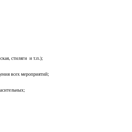
кая, стиляги и т.п.);
ения всех мероприятий;
ласительных;