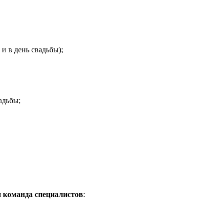
и в день свадьбы);
адьбы;
я
команда специалистов
: