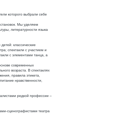
атели которого выбрали себе
остановок. Мы уделяем
туры, литературности языка
 детей: классические
ра; спектакли с участием и
такли с элементами танца, а
 основе современных
ьного возраста. В спектаклях
жения, правила этикета,
спитание нравственности,
циалистами редкой профессии –
ками-сценографистами театра