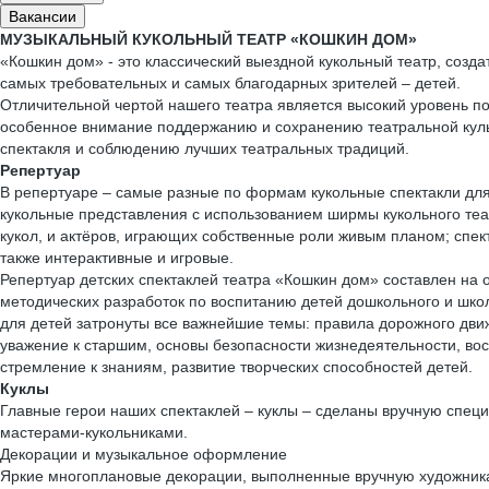
Вакансии
МУЗЫКАЛЬНЫЙ КУКОЛЬНЫЙ ТЕАТР «КОШКИН ДОМ»
«Кошкин дом» - это классический выездной кукольный театр, созд
самых требовательных и самых благодарных зрителей – детей.
Отличительной чертой нашего театра является высокий уровень п
особенное внимание поддержанию и сохранению театральной куль
спектакля и соблюдению лучших театральных традиций.
Репертуар
В репертуаре – самые разные по формам кукольные спектакли для
кукольные представления с использованием ширмы кукольного теат
кукол, и актёров, играющих собственные роли живым планом; спек
также интерактивные и игровые.
Репертуар детских спектаклей театра «Кошкин дом» составлен на
методических разработок по воспитанию детей дошкольного и школ
для детей затронуты все важнейшие темы: правила дорожного дви
уважение к старшим, основы безопасности жизнедеятельности, во
стремление к знаниям, развитие творческих способностей детей.
Куклы
Главные герои наших спектаклей – куклы – сделаны вручную спе
мастерами-кукольниками.
Декорации и музыкальное оформление
Яркие многоплановые декорации, выполненные вручную художни