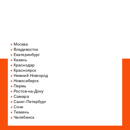
Сотрудников ЦУМ отмечают индустриальные,
сотрудников.
деловые и туристические издания мира, а также
эксперты престижных наград и премий.
Москва
Владивосток
Екатеринбург
Казань
Краснодар
Красноярск
Нижний Новгород
Новосибирск
Пермь
Ростов-на-Дону
Самара
Санкт-Петербург
Сочи
Тюмень
Челябинск