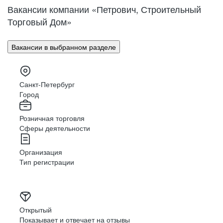
Вакансии компании «Петрович, Строительный
Любишь, когда архитектура
Торговый Дом»
Актуальные языки
выстроена идеально?
и фреймворки
MySQL
Вакансии в выбранном разделе
Java
PostgreSQL
У нас тут все такие.
PHP
Приходи, встроишься!
Kafka
Санкт-Петербург
Город
JavaScript
Redis
КОНТАКТ-ЦЕНТР СЕГОДНЯ
Розничная торговля
Elasticsearch
TypeScript
Сферы деятельности
Docker
React
Организация
1000
Git
Тип регистрации
Python
Удаленные
человек в штате
сотрудники из
50
Открытый
Big Data
Показывает и отвечает на отзывы
регионов