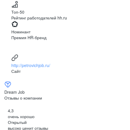
№1
*
Yandex Cloud (AirFlow + Spark +
России
1С 8.3
ClickHouse)
Топ-50
среди лучших
Рейтинг работодателей hh.ru
контакт-центров
Hortonworks HDP
Номинант
Премия HR-бренд
18 000
BI
Администрирование
диалогов с клиентами в день
QlikView
Linux
http://petrovichjob.ru/
Сайт
Qlik Sense
Windows
175 000
Dream Job
Бонусы
Наши ценности
Наш офис
Отзывы о компании
заказов в месяц
4,3
очень хорошо
Удаленная
Открытый
работа
высоко ценит отзывы