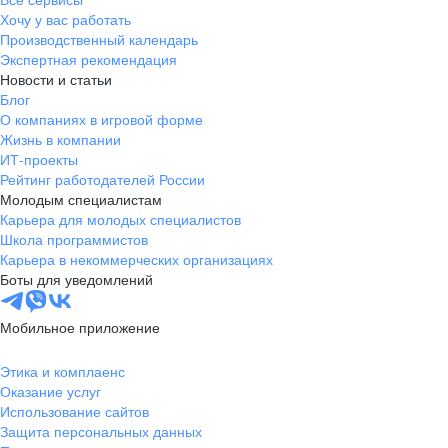
Будь другом
корпоративный транспорт от м. Парнас и
Хочу у вас работать
обратно
Производственный календарь
Компенсация
Экспертная рекомендация
Погружайся в работу с первых дней вместе с
за использование личного
наставником.
Новости и статьи
оборудования
Блог
О компаниях в игровой форме
Становись частичкой дружной in-house команды,
которая сама пишет код. Ведь мы это делаем для
Жизнь в компании
Человек в приоритете
себя
ИТ-проекты
Фиксированный оклад
и
Рейтинг работодателей России
гарантированные премии
Молодым специалистам
Предлагай варианты по улучшению продукта и
внедрению новых технологий. В небольшой
Карьера для молодых специалистов
команде мы слышим друг друга, поддерживаем и
Школа программистов
обязательно поможем воплотить в жизнь крутую
Карьера в некоммерческих организациях
идею.
Боты для уведомлений
УДОБНЫЙ ФОРМАТ РАБОТЫ
Мобильное приложение
ПРЕОДОЛЕНИЕ
Будь готов
Этика и комплаенс
Оказание услуг
Использование сайтов
Будь лучше себя вчерашнего. Не бойся изучать и
Работа в офисе
Защита персональных данных
пробовать новое, даже если сложно, трудно и