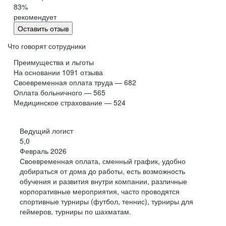
24/7
83
%
рекомендует
на связи
Оставить отзыв
Белая
Что говорят сотрудники
заработная
Помогаем тысячам людей, занимающимся
плата
стройкой и ремонтом, получить
Инвестиции
Преимущества и льготы
информацию, сделать выбор, оформить
в знания
На основании
1091
отзыва
Highload, JPoint, Jocker, Infostart
заказ, решить сопутствующие вопросы
Своевременная оплата труда — 682
и др., обучение на курсах
Оплата больничного — 565
Медицинское страхование — 524
Работая в офисе или удаленно дома, мы
Забота
рядом с клиентами по телефону, в чатах,
о здоровье
мессенджерах и социальных сетях, на
Ведущий логист
ДМС через 3
любом этапе — от идеи до реализации
месяца, ДМС +
5,0
стоматология через
Февраль 2026
год
Своевременная оплата, сменный график, удобно
добираться от дома до работы, есть возможность
обучения и развития внутри компании, различные
Бонусы
Карьера
корпоративные мероприятия, часто проводятся
Спорт
спортивные турниры (футбол, теннис), турниры для
геймеров, турниры по шахматам.
Йога, баскетбол,
волейбол, футбол
Официальное