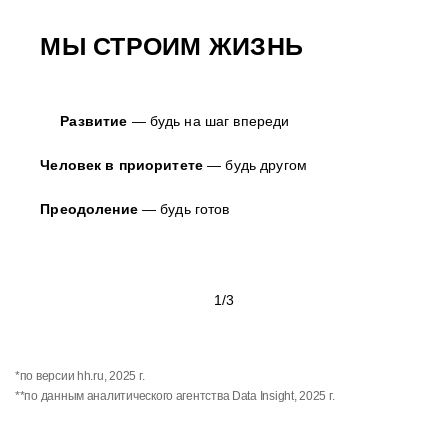
3101
МЫ СТРОИМ ЖИЗНЬ
человек получили гранты
на высшее образование
сотрудников прошли
и МВА
практическое обучение
по стройматериалам
за 2025 год
Развитие
— будь на шаг впереди
Человек в приоритете
— будь другом
1110
17 723
Преодоление
— будь готов
сотрудников закончили
обучения прошли сотрудники
Корпоративный
за 2025 год
Университет «Петровича»
1/3
45 815
*по версии hh.ru, 2025 г.
электронных курсов было пройдено
**по данным аналитического агентства Data Insight, 2025 г.
сотрудниками компании за 2025 год
НАШ СТЕК