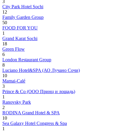
3
City Park Hotel Sochi
12
Family Garden Group
50
FOOD FOR YOU
1
Grand Karat Sochi
18
Green Flow
6
London Restaurant Group
8
Luciano Hotel&SPA (АО Лучано Сочи)
10
Mamai-Calé
3
Prince & Co (ООО Принц и лощадь)
1
Ranovsky Park
2
RODINA Grand Hotel & SPA
10
Sea Galaxy Hotel Congress & Spa
1