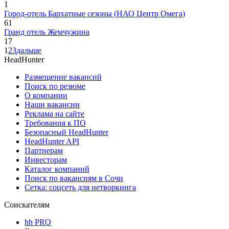
1
Город-отель Бархатные сезоны (НАО Центр Омега)
61
Гранд отель Жемчужина
17
1
2
3
дальше
HeadHunter
Размещение вакансий
Поиск по резюме
О компании
Наши вакансии
Реклама на сайте
Требования к ПО
Безопасный HeadHunter
HeadHunter API
Партнерам
Инвесторам
Каталог компаний
Поиск по вакансиям в Сочи
Сетка: соцсеть для нетворкинга
Соискателям
hh PRO