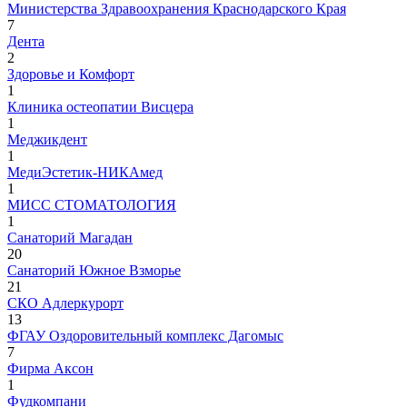
Министерства Здравоохранения Краснодарского Края
7
Дента
2
Здоровье и Комфорт
1
Клиника остеопатии Висцера
1
Меджикдент
1
МедиЭстетик-НИКАмед
1
МИСС СТОМАТОЛОГИЯ
1
Санаторий Магадан
20
Санаторий Южное Взморье
21
СКО Адлеркурорт
13
ФГАУ Оздоровительный комплекс Дагомыс
7
Фирма Аксон
1
Фудкомпани