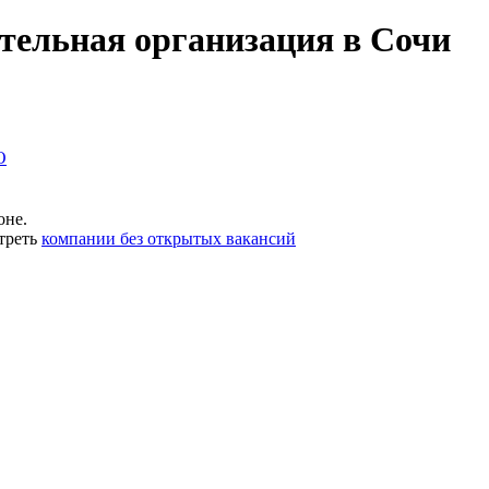
тельная организация в Сочи
О
оне.
треть
компании без открытых вакансий