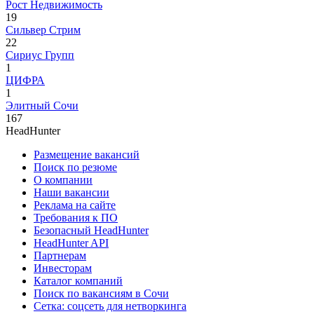
Рост Недвижимость
19
Сильвер Стрим
22
Сириус Групп
1
ЦИФРА
1
Элитный Сочи
167
HeadHunter
Размещение вакансий
Поиск по резюме
О компании
Наши вакансии
Реклама на сайте
Требования к ПО
Безопасный HeadHunter
HeadHunter API
Партнерам
Инвесторам
Каталог компаний
Поиск по вакансиям в Сочи
Сетка: соцсеть для нетворкинга