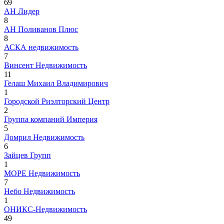
69
АН Лидер
8
АН Поливанов Плюс
8
АСКА недвижимость
7
Винсент Недвижимость
11
Гелаш Михаил Владимирович
1
Городской Риэлторский Центр
2
Группа компаний Империя
5
Домрил Недвижимость
6
Зайцев Групп
1
МОРЕ Недвижимость
7
Небо Недвижимость
1
ОНИКС-Недвижимость
49