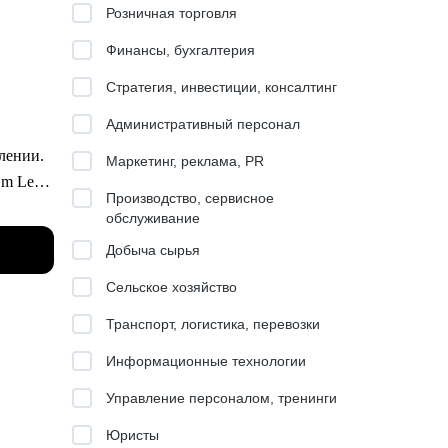
Розничная торговля
Финансы, бухгалтерия
Стратегия, инвестиции, консалтинг
Административный персонал
влении.
Маркетинг, реклама, PR
am Lead
Производство, сервисное
обслуживание
ация
Добыча сырья
брика
Сельское хозяйство
Транспорт, логистика, перевозки
800+
Информационные технологии
 этого
Управление персоналом, тренинги
Юристы