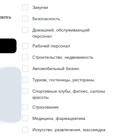
йма и
Закупки
овень
Безопасность
Домашний, обслуживающий
персонал
вижения
Рабочий персонал
ния о
слабые
Строительство, недвижимость
.
Автомобильный бизнес
ру BI,
Туризм, гостиницы, рестораны
ния
Спортивные клубы, фитнес, салоны
витии
красоты
Страхование
Медицина, фармацевтика
ва
Искусство, развлечения, массмедиа
ч очень много