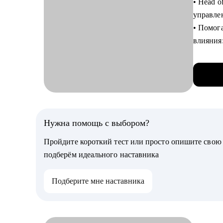
• Head o
сформир
управле
адаптац
• Помог
влияния:
С чем п
самосто
• Разраб
• За пл
на боле
трансфо
• Подго
лидерст
стороны
• Менто
• Перейт
Нужна помощь с выбором?
помощь 
С чем п
собесед
Пройдите короткий тест или просто опишите сво
• Сформ
• Менто
подберём идеального наставника
• Разра
аналити
• Сдела
инструм
Подберите мне наставника
• Сплан
• Проан
• Прока
улучшен
• Выстр
аналити