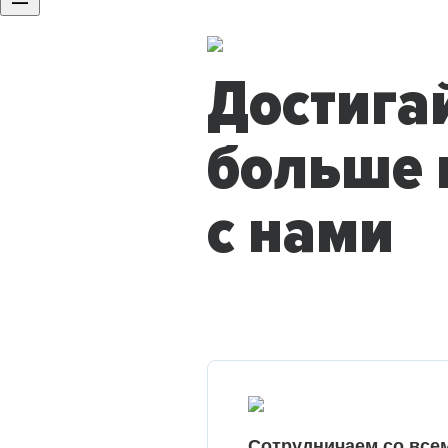
Достига
больше 
с нами
Сотрудничаем со все