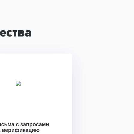
ества
исьма с запросами
а верификацию