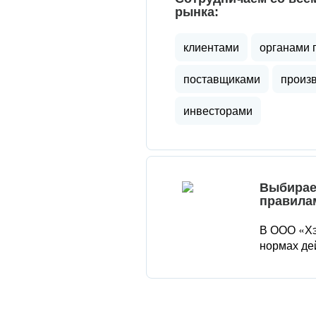
рынка:
клиентами
органами 
поставщиками
произ
инвесторами
Выбирае
правила
В ООО «Хэ
нормах де