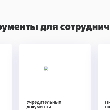
рументы для сотруднич
Учредительные
П
документы
н