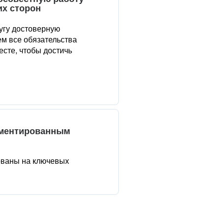
их сторон
угу достоверную
м все обязательства
сте, чтобы достичь
аментированным
ованы на ключевых