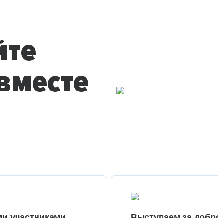
йте
вместе
ми участниками
Выступаем за добр