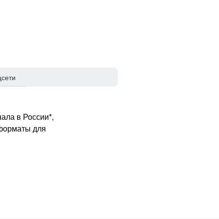
цсети
ала в России*,
 форматы для