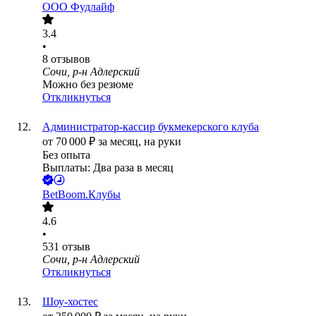
ООО
Фудлайф
3.4
•
8
отзывов
Сочи, р-н Адлерский
Можно без резюме
Откликнуться
Администратор-кассир букмекерского клуба
от
70 000
₽
за месяц,
на руки
Без опыта
Выплаты: Два раза в месяц
BetBoom.Клубы
4.6
•
531
отзыв
Сочи, р-н Адлерский
Откликнуться
Шоу-хостес