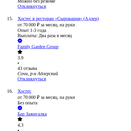
Можно без резюме
Откликнуться
Хостес в ресторан «Сыроварня» (Адлер)
от
70 000
₽
за месяц,
на руки
Опыт 1-3 года
Выплаты: Два раза в месяц
Family Garden Group
3.9
•
43
отзыва
Сочи, р-н Адлерский
Откликнуться
Хостес
от
70 000
₽
за месяц,
на руки
Без опыта
Бар Зажигалка
4.3
•