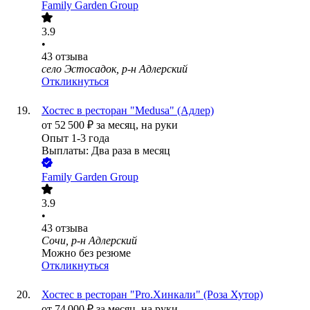
Family Garden Group
3.9
•
43
отзыва
село Эстосадок, р-н Адлерский
Откликнуться
Хостес в ресторан "Medusa" (Адлер)
от
52 500
₽
за месяц,
на руки
Опыт 1-3 года
Выплаты: Два раза в месяц
Family Garden Group
3.9
•
43
отзыва
Сочи, р-н Адлерский
Можно без резюме
Откликнуться
Хостес в ресторан "Pro.Хинкали" (Роза Хутор)
от
74 000
₽
за месяц,
на руки