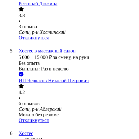
Рестопаб Дюжина
3.8
•
3
отзыва
Сочи, р-н Хостинский
Откликнуться
Хостес в массажный салон
5 000
–
15 000
₽
за смену,
на руки
Без опыта
Выплаты: Раз в неделю
ИП
Черкасов Николай Петрович
4.2
•
6
отзывов
Сочи, р-н Адлерский
Можно без резюме
Откликнуться
Хостес