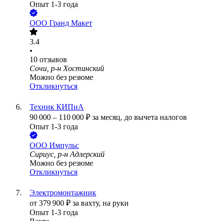
Опыт 1-3 года
ООО
Гранд Макет
3.4
•
10
отзывов
Сочи, р-н Хостинский
Можно без резюме
Откликнуться
Техник КИПиА
90 000
–
110 000
₽
за месяц,
до вычета налогов
Опыт 1-3 года
ООО
Импульс
Сириус, р-н Адлерский
Можно без резюме
Откликнуться
Электромонтажник
от
379 900
₽
за вахту,
на руки
Опыт 1-3 года