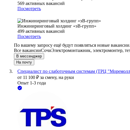
569
активных вакансий
Посмотреть
Инжиниринговый холдинг «эВ-групп»
499
активных вакансий
Посмотреть
По вашему запросу ещё будут появляться новые вакансии
Все вакансии
Сочи
Электромонтажник, электромонтер, те
В мессенджер
На почту
Специалист по слаботочным системам (ТРЦ "Моремолл
от
11 100
₽
за смену,
на руки
Опыт 1-3 года