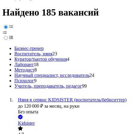
Найдено 185 вакансий
Бизнес-тренер
Воспитатель, няня
23
Куратор/тьютор обучения
4
Лаборант
18
Методист
8
Научный специалист, исследователь
24
Психолог
9
Учитель, преподаватель, педагог
99
Няня в сервис KIDSISTER (воспитатель/бебиситтер)
до
120 000
₽
за месяц,
на руки
Без опыта
Kidsister