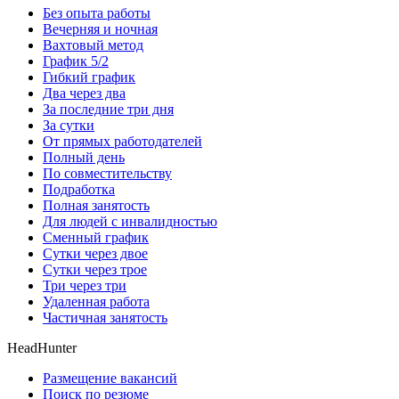
Без опыта работы
Вечерняя и ночная
Вахтовый метод
График 5/2
Гибкий график
Два через два
За последние три дня
За сутки
От прямых работодателей
Полный день
По совместительству
Подработка
Полная занятость
Для людей с инвалидностью
Сменный график
Сутки через двое
Сутки через трое
Три через три
Удаленная работа
Частичная занятость
HeadHunter
Размещение вакансий
Поиск по резюме