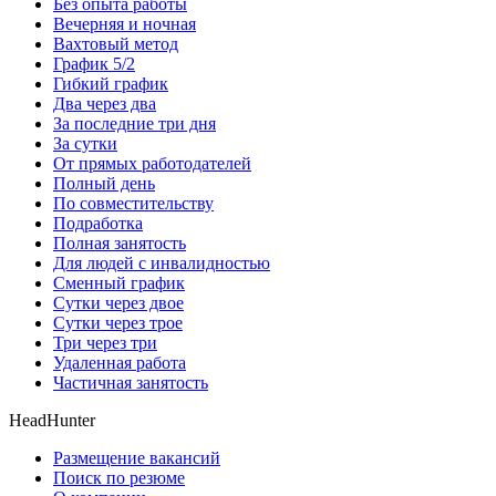
Без опыта работы
Вечерняя и ночная
Вахтовый метод
График 5/2
Гибкий график
Два через два
За последние три дня
За сутки
От прямых работодателей
Полный день
По совместительству
Подработка
Полная занятость
Для людей с инвалидностью
Сменный график
Сутки через двое
Сутки через трое
Три через три
Удаленная работа
Частичная занятость
HeadHunter
Размещение вакансий
Поиск по резюме