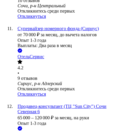
10
отзывов
Сочи, р-н Центральный
Откликнитесь среди первых
Откликнуться
Супервайзер номерного фонда (Сириус)
от
70 000
₽
за месяц,
до вычета налогов
Опыт 1-3 года
Выплаты: Два раза в месяц
ОтельСервис
4.2
•
9
отзывов
Сириус, р-н Адлерский
Откликнитесь среди первых
Откликнуться
Продавец-консультант (ТЦ "Sun City") Сочи
Северная 6
65 000
–
120 000
₽
за месяц,
на руки
Опыт 1-3 года