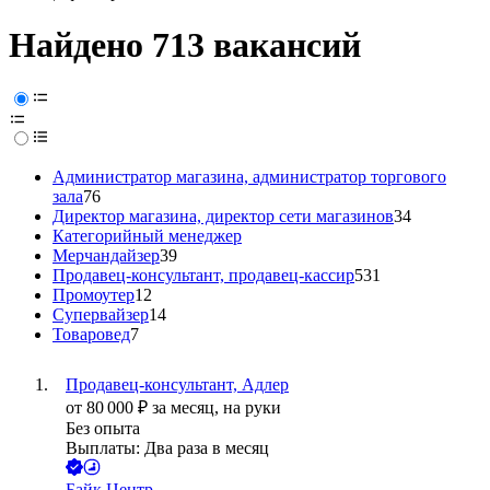
Найдено 713 вакансий
Администратор магазина, администратор торгового
зала
76
Директор магазина, директор сети магазинов
34
Категорийный менеджер
Мерчандайзер
39
Продавец-консультант, продавец-кассир
531
Промоутер
12
Супервайзер
14
Товаровед
7
Продавец-консультант, Адлер
от
80 000
₽
за месяц,
на руки
Без опыта
Выплаты: Два раза в месяц
Байк Центр