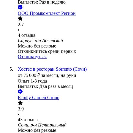
Выплаты: Раз в неделю
ООО
Промкомплект Регион
2.7
•
4
отзыва
Сириус, р-н Адлерский
Можно без резюме
Откликнитесь среди первых
Откликнуться
Хостес в ресторан Sorrento (Сочи)
от
75 000
₽
за месяц,
на руки
Опыт 1-3 года
Выплаты: Два раза в месяц
Family Garden Group
3.9
•
43
отзыва
Сочи, р-н Центральный
Можно без резюме