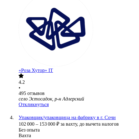
«Роза Хутор» IT
4.2
•
495
отзывов
село Эстосадок, р-н Адлерский
Откликнуться
Упаковщик/упаковщица на фабрику в г. Сочи
102 000
–
153 000
₽
за вахту,
до вычета налогов
Без опыта
Вахта