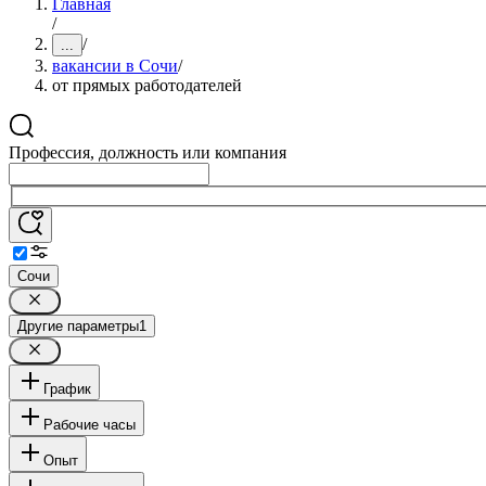
Главная
/
/
...
вакансии в Сочи
/
от прямых работодателей
Профессия, должность или компания
Сочи
Другие параметры
1
График
Рабочие часы
Опыт