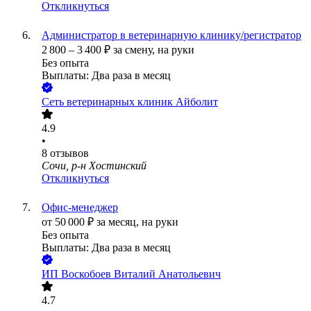
Откликнуться
Администратор в ветеринарную клинику/регистратор
2 800
–
3 400
₽
за смену,
на руки
Без опыта
Выплаты: Два раза в месяц
Сеть ветеринарных клиник Айболит
4.9
•
8
отзывов
Сочи, р-н Хостинский
Откликнуться
Офис-менеджер
от
50 000
₽
за месяц,
на руки
Без опыта
Выплаты: Два раза в месяц
ИП
Воскобоев Виталий Анатольевич
4.7