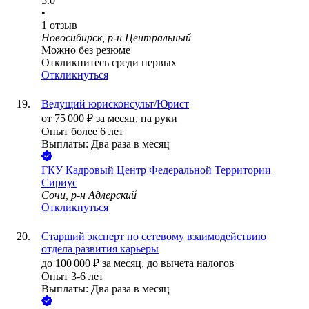
5.0
•
1
отзыв
Новосибирск, р-н Центральный
Можно без резюме
Откликнитесь среди первых
Откликнуться
Ведущий юрисконсульт/Юрист
от
75 000
₽
за месяц,
на руки
Опыт более 6 лет
Выплаты: Два раза в месяц
ГКУ Кадровый Центр Федеральной Территории
Сириус
Сочи, р-н Адлерский
Откликнуться
Старший эксперт по сетевому взаимодействию
отдела развития карьеры
до
100 000
₽
за месяц,
до вычета налогов
Опыт 3-6 лет
Выплаты: Два раза в месяц