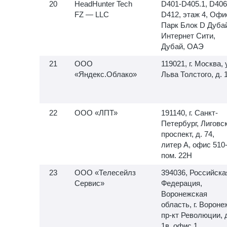
HeadHunter Tech
D401-D405.1, D406
FZ — LLC
D412, этаж 4, Офи
Парк Блок D Дуба
Интернет Сити,
Дубай, ОАЭ
ООО
119021, г. Москва, 
«Яндекс.Облако»
Льва Толстого, д. 
ООО «ЛПТ»
191140, г. Санкт-
Петербург, Лиговс
проспект, д. 74,
литер А, офис
510-
пом. 22Н
ООО «Телесейлз
394036, Российска
Сервис»
Федерация,
Воронежская
область, г. Вороне
пр-кт Революции, 
1в, офис 1