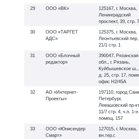
ООО «ВК»
125167, г. Москва,
Ленинградский
проспект, 39, стр. 
ООО «ТАРГЕТ
125375, г. Москва,
АДС»
Леонтьевский пер,
21/1 стр. 1
ООО «Блочный
390047, Рязанская
редактор»
обл., г. Рязань,
Куйбышевское ш.,
д. 25, стр. 17, пом
офис H2/45A
АО «Интернет-
197110, город Санк
Проекты»
Петербург,
Левашовский пр-кт,
11/7 стр. 4, ч.п.
1-н
помещ. 157
ООО «Юнисендер
127015, г. Москва,
Смарт»
вн.тер.г.