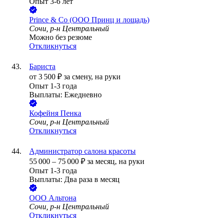
Опыт 3-6 лет
Prince & Co (ООО Принц и лощадь)
Сочи, р-н Центральный
Можно без резюме
Откликнуться
Бариста
от
3 500
₽
за смену,
на руки
Опыт 1-3 года
Выплаты: Ежедневно
Кофейня Пенка
Сочи, р-н Центральный
Откликнуться
Администратор салона красоты
55 000
–
75 000
₽
за месяц,
на руки
Опыт 1-3 года
Выплаты: Два раза в месяц
ООО
Альтона
Сочи, р-н Центральный
Откликнуться