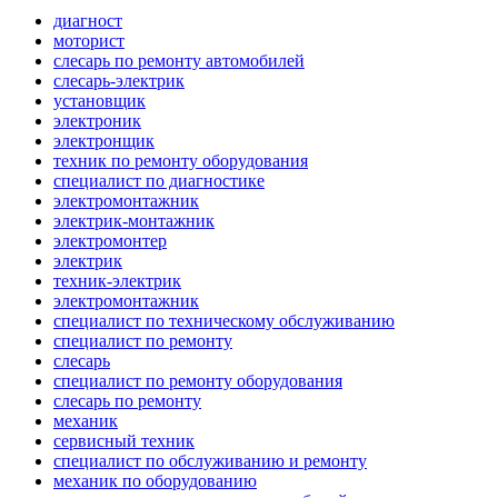
диагност
моторист
слесарь по ремонту автомобилей
слесарь-электрик
установщик
электроник
электронщик
техник по ремонту оборудования
специалист по диагностике
электромонтажник
электрик-монтажник
электромонтер
электрик
техник-электрик
электромонтажник
специалист по техническому обслуживанию
специалист по ремонту
слесарь
специалист по ремонту оборудования
слесарь по ремонту
механик
сервисный техник
специалист по обслуживанию и ремонту
механик по оборудованию