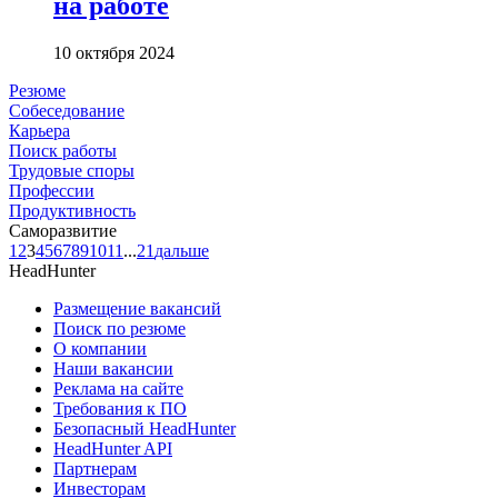
на работе
10 октября 2024
Резюме
Собеседование
Карьера
Поиск работы
Трудовые споры
Профессии
Продуктивность
Саморазвитие
1
2
3
4
5
6
7
8
9
10
11
...
21
дальше
HeadHunter
Размещение вакансий
Поиск по резюме
О компании
Наши вакансии
Реклама на сайте
Требования к ПО
Безопасный HeadHunter
HeadHunter API
Партнерам
Инвесторам