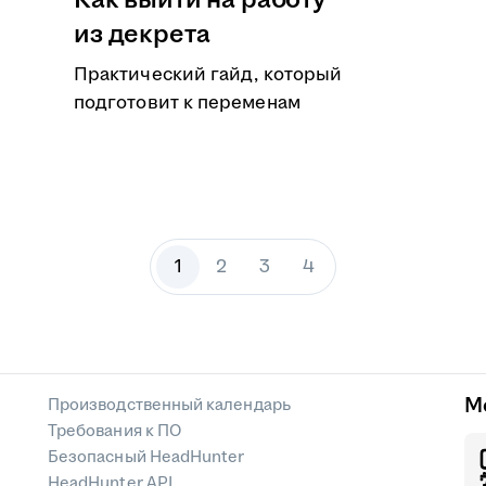
Как выйти на работу
из декрета
Практический гайд, который
подготовит к переменам
1
2
3
4
М
Производственный календарь
Требования к ПО
Безопасный HeadHunter
HeadHunter API