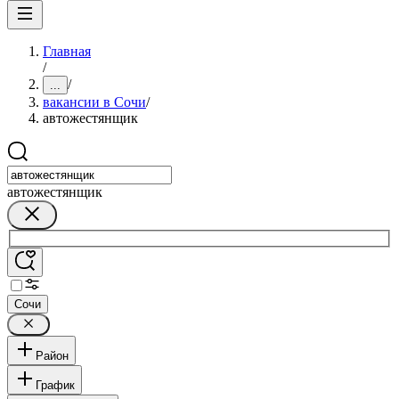
Главная
/
/
...
вакансии в Сочи
/
автожестянщик
автожестянщик
Сочи
Район
График